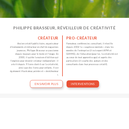
PHILIPPE BRASSEUR, RÉVEILLEUR DE CRÉATIVITÉ
CRÉATEUR
PRO-CRÉATEUR
Ancien créatif publicitaire, organisateur
Formateur, conférencier, consultant, il réveille
d’événements et rédacteur en chef de magazines
depuis 2002 la « souplesse mentale » dans les
jeunesse, Philippe Brasseur se passionne
mondes de l’entreprise (il est expert APM et
depuis toujours pour le texte et l’image. En
GERME), de l’éducation (pour lui, la créativité est
2000, il quitte la maison d’édition qui
au cœur de tout apprentissage) et auprès des
l’emploie pour devenir créateur indépendant : il
particuliers (il coache des auteurs et des
a écrit depuis 9 livres dont 6 sur la créativité,
consultants dans leur processus créatif).
ainsi que des livres pour enfants. Il est
également illustrateur, peintre et « sketchnoteur
».
EN SAVOIR PLUS
INTERVENTIONS
ACTUALITÉS
QUELQUES CONTRIBUTIONS RÉCENTES DANS
L’UNIVERS DES CRÉATIFS